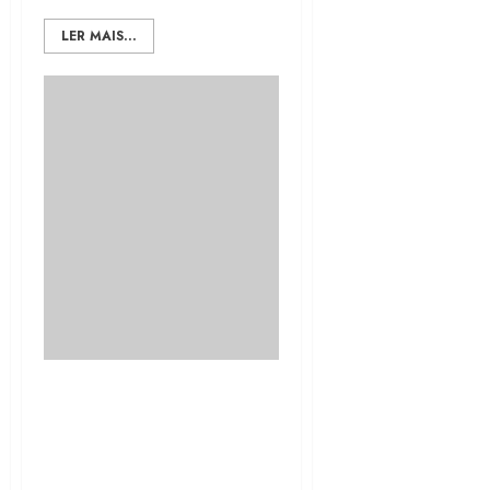
LER MAIS...
Crato Refém dos
Paraquedistas: Como
Caciques Políticos
Sabotam a Renovação e