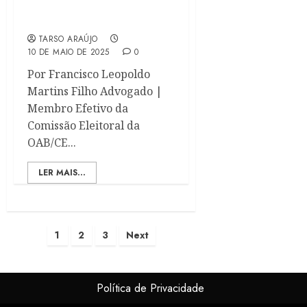
Travam o
Desenvolvimento
TARSO ARAÚJO
10 DE MAIO DE 2025
0
Por Francisco Leopoldo
Martins Filho Advogado |
Membro Efetivo da
Comissão Eleitoral da
OAB/CE...
LER MAIS...
1
2
3
Next
Política de Privacidade