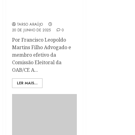
serviço do poder público:
como fabricar uma
realidade perfeita
TARSO ARAÚJO
20 DE JUNHO DE 2025
0
Por Francisco Leopoldo
Martins Filho Advogado e
membro efetivo da
Comissão Eleitoral da
OAB/CE A...
LER MAIS...