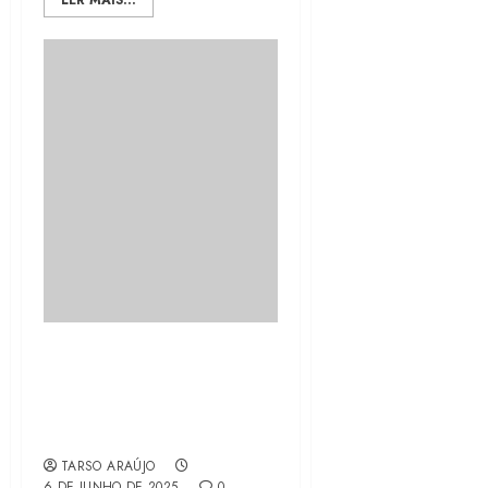
LER MAIS...
Hora de Superar a
Cólera: Nossa Cidade
Precisa de Propostas,
Não de Gritos
TARSO ARAÚJO
6 DE JUNHO DE 2025
0