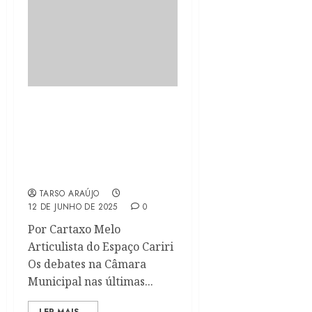
O coronel vereador
vocifera, enverga, mas
não critica o prefeito e
ainda bajula o líder do
governo na câmara
TARSO ARAÚJO
12 DE JUNHO DE 2025
0
Por Cartaxo Melo
Articulista do Espaço Cariri
Os debates na Câmara
Municipal nas últimas...